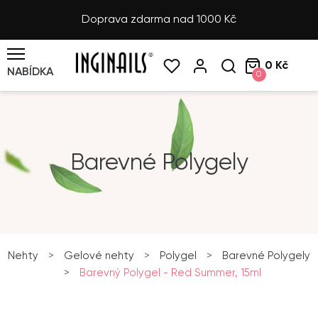
Doprava zdarma nad 1000 Kč
0 Kč
NABÍDKA
0
Barevné Polygely
Nehty
>
Gelové nehty
>
Polygel
>
Barevné Polygely
>
Barevný Polygel - Red Summer, 15ml