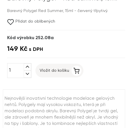
Barevný Polygel Red Summer, 15ml - červený třpytivý.
Přidat do oblíbených
Kód výrobku 252.08a
149 Kč
s DPH
expand_less
Vložit do košíku
expand_more
Nejnovější inovativní technologie modelace gelových
nehtů. Polygely mají vysokou viskozitu, která je při
modelaci podobná akrylu. Barevný Polygel je tvrdý gel,
ale zároveň je mnohem flexibilnější než akryl. Je vhodný
na tipy i šablony. Je to kombinace nejlepších vlastností