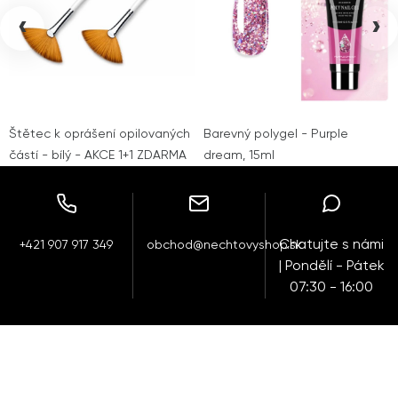
‹
›
Štětec k oprášení opilovaných
Barevný polygel - Purple
částí - bílý - AKCE 1+1 ZDARMA
dream, 15ml
Chatujte s námi
+421 907 917 349
obchod@nechtovyshop.sk
| Pondělí - Pátek
07:30 - 16:00