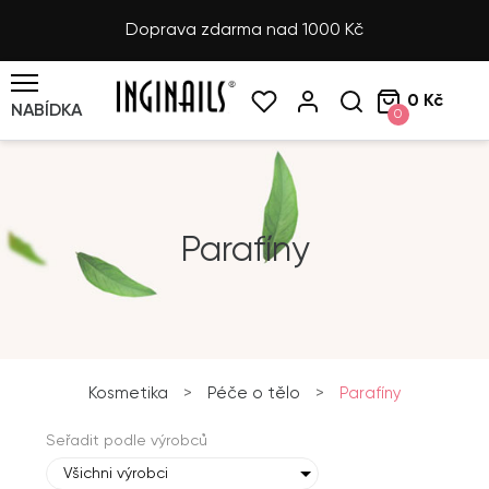
Doprava zdarma nad 1000 Kč
0 Kč
NABÍDKA
0
Parafíny
Kosmetika
>
Péče o tělo
>
Parafíny
Seřadit podle výrobců
Všichni výrobci