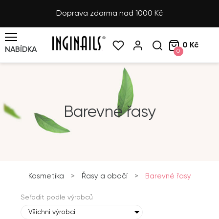
Doprava zdarma nad 1000 Kč
0 Kč
NABÍDKA
0
Barevné řasy
Kosmetika
>
Řasy a obočí
>
Barevné řasy
Seřadit podle výrobců
Všichni výrobci