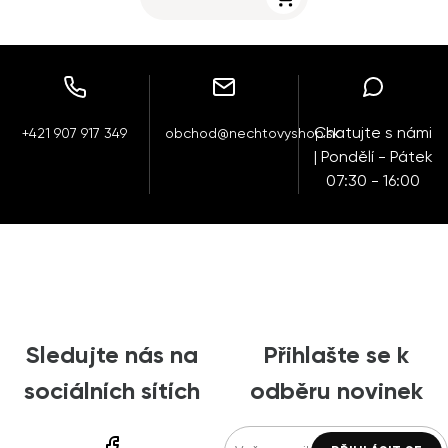
Chatujte s námi
+421 907 917 349
obchod@nechtovyshop.sk
| Pondělí - Pátek
07:30 - 16:00
Sledujte nás na
Přihlašte se k
sociálních sítích
odběru novinek