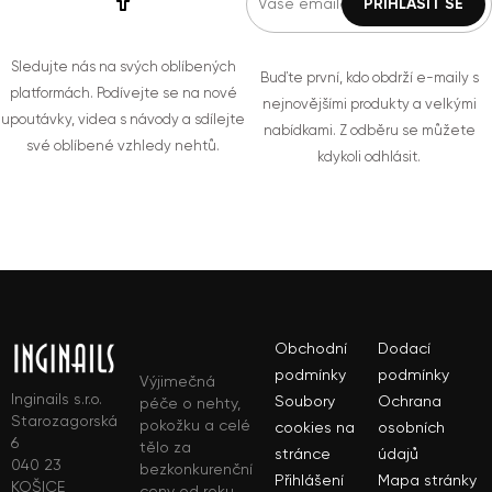
Sledujte nás na svých oblíbených
Buďte první, kdo obdrží e-maily s
platformách. Podívejte se na nové
nejnovějšími produkty a velkými
upoutávky, videa s návody a sdílejte
nabídkami. Z odběru se můžete
své oblíbené vzhledy nehtů.
kdykoli odhlásit.
Obchodní
Dodací
podmínky
podmínky
Výjimečná
Inginails s.r.o.
Soubory
Ochrana
péče o nehty,
Starozagorská
pokožku a celé
cookies na
osobních
6
tělo za
stránce
údajů
040 23
bezkonkurenční
Přihlášení
Mapa stránky
KOŠICE