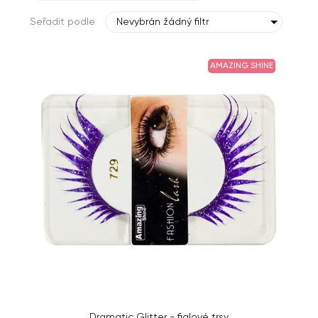
Seřadit podle
Nevybrán žádný filtr
AMAZING SHINE
Dramatic Glitter - fialové trsy