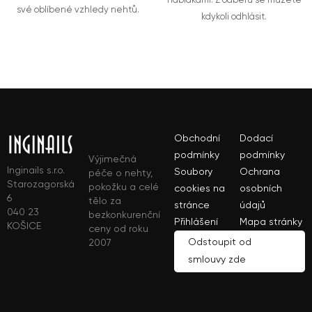
nabídkami. Z odběru se můžete
své oblíbené vzhledy nehtů.
kdykoli odhlásit.
Obchodní
Dodací
podmínky
podmínky
Výjimečná
Inginails s.r.o.
Soubory
Ochrana
péče o nehty,
Starozagorská
pokožku a celé
cookies na
osobních
6
tělo za
stránce
údajů
040 23
bezkonkurenční
Přihlášení
Mapa stránky
KOŠICE
ceny od roku
Odstoupit od
2007
smlouvy zde