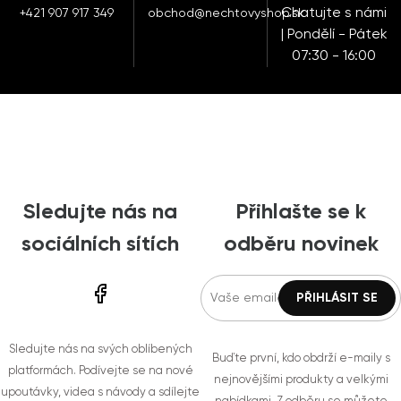
Chatujte s námi
+421 907 917 349
obchod@nechtovyshop.sk
| Pondělí - Pátek
07:30 - 16:00
Sledujte nás na
Přihlašte se k
sociálních sítích
odběru novinek
Sledujte nás na svých oblíbených
Buďte první, kdo obdrží e-maily s
platformách. Podívejte se na nové
nejnovějšími produkty a velkými
upoutávky, videa s návody a sdílejte