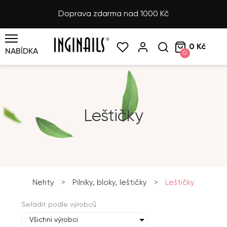
Doprava zdarma nad 1000 Kč
0 Kč
NABÍDKA
0
Leštičky
Nehty
>
Pilníky, bloky, leštičky
>
Leštičky
Seřadit podle výrobců
Všichni výrobci