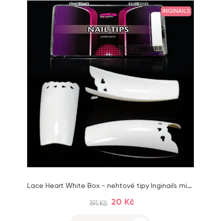
INGINAILS
Lace Heart White Box - nehtové tipy Inginails mix 1-10, 100ks box
20 Kč
191 Kč