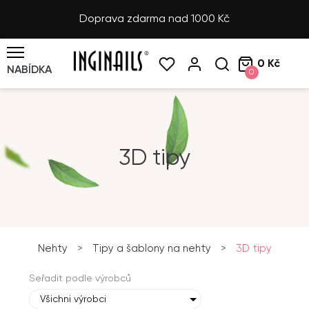
Doprava zdarma nad 1000 Kč
0 Kč
NABÍDKA
0
3D tipy
Nehty
>
Tipy a šablony na nehty
>
3D tipy
Seřadit podle výrobců
Všichni výrobci