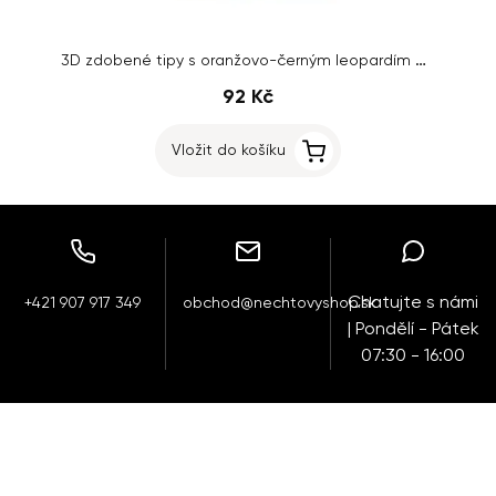
3D zdobené tipy s oranžovo-černým leopardím motivem, 24ks
92 Kč
Vložit do košíku
Chatujte s námi
+421 907 917 349
obchod@nechtovyshop.sk
| Pondělí - Pátek
07:30 - 16:00