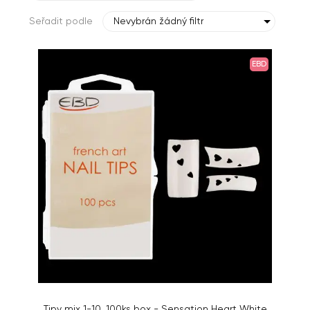
Seřadit podle
Nevybrán žádný filtr
EBD
Tipy mix 1-10, 100ks box - Sensation Heart White