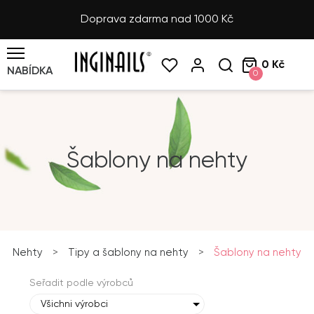
Doprava zdarma nad 1000 Kč
0 Kč
NABÍDKA
0
Šablony na nehty
Nehty
>
Tipy a šablony na nehty
>
Šablony na nehty
Seřadit podle výrobců
Všichni výrobci