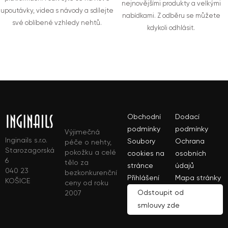
nejnovějšími produkty a velkými
upoutávky, videa s návody a sdílejte
nabídkami. Z odběru se můžete
své oblíbené vzhledy nehtů.
kdykoli odhlásit.
Obchodní
Dodací
podmínky
podmínky
Výjimečná
Inginails s.r.o.
Soubory
Ochrana
péče o nehty,
Starozagorská
pokožku a celé
cookies na
osobních
6
tělo za
stránce
údajů
040 23
bezkonkurenční
Přihlášení
Mapa stránky
KOŠICE
ceny od roku
Odstoupit od
2007
smlouvy zde