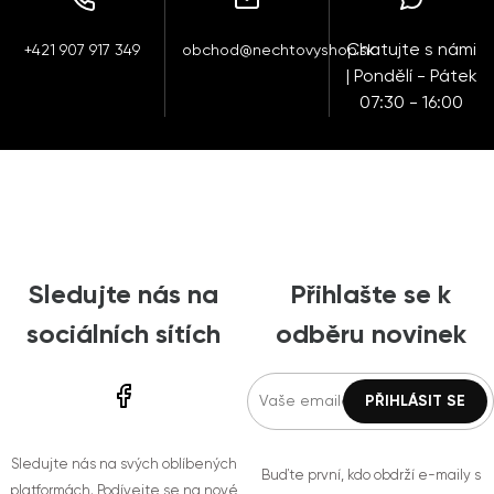
Chatujte s námi
+421 907 917 349
obchod@nechtovyshop.sk
| Pondělí - Pátek
07:30 - 16:00
Sledujte nás na
Přihlašte se k
sociálních sítích
odběru novinek
Sledujte nás na svých oblíbených
Buďte první, kdo obdrží e-maily s
platformách. Podívejte se na nové