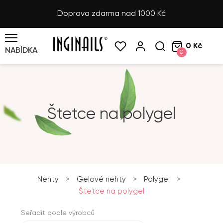
Doprava zdarma nad 1000 Kč
0 Kč
NABÍDKA
0
Štetce na polygel
Nehty
>
Gelové nehty
>
Polygel
>
Štetce na polygel
Seřadit podle výrobců