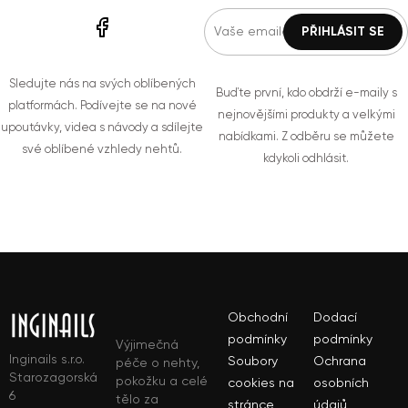
Sledujte nás na svých oblíbených
Buďte první, kdo obdrží e-maily s
platformách. Podívejte se na nové
nejnovějšími produkty a velkými
upoutávky, videa s návody a sdílejte
nabídkami. Z odběru se můžete
své oblíbené vzhledy nehtů.
kdykoli odhlásit.
Obchodní
Dodací
podmínky
podmínky
Výjimečná
Inginails s.r.o.
Soubory
Ochrana
péče o nehty,
Starozagorská
pokožku a celé
cookies na
osobních
6
tělo za
stránce
údajů