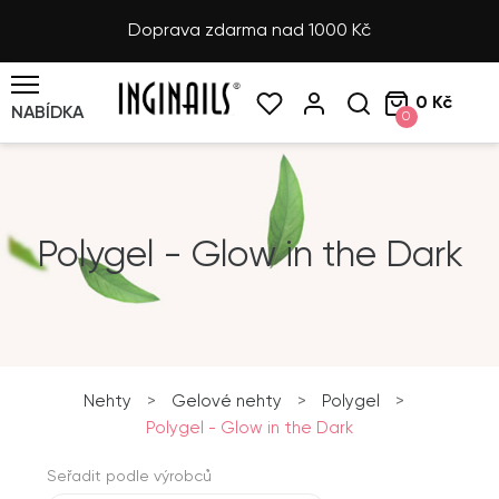
Doprava zdarma nad 1000 Kč
0 Kč
NABÍDKA
0
Polygel - Glow in the Dark
Nehty
>
Gelové nehty
>
Polygel
>
Polygel - Glow in the Dark
Seřadit podle výrobců