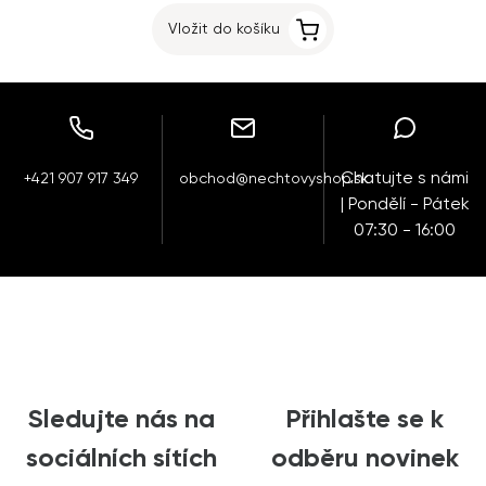
Vložit do košíku
Chatujte s námi
+421 907 917 349
obchod@nechtovyshop.sk
| Pondělí - Pátek
07:30 - 16:00
Sledujte nás na
Přihlašte se k
sociálních sítích
odběru novinek